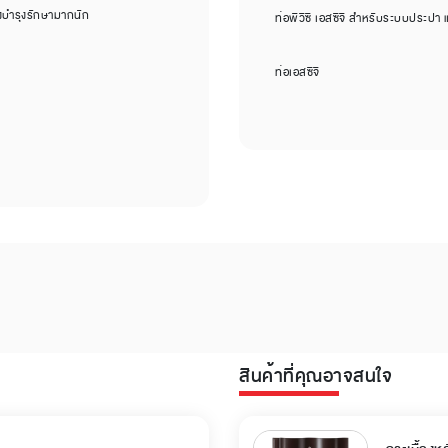
งบำรุงรักษามากนัก
ท่อพีวีซี เอสซีจี สำหรับระบบประปา
ท่อเอสซีจี
สินค้าที่คุณอาจสนใจ