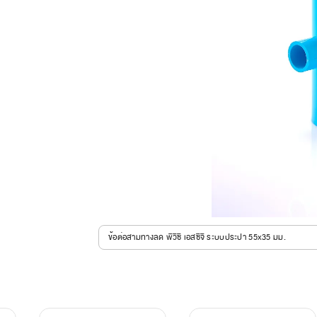
ข้อต่อสามทางลด พีวีซี เอสซีจี ระบบประปา 55x35 มม.