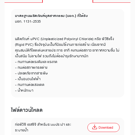
มาตรฐานผลิตภัณฑ์อุตสาหกรรม (มอก.) ที่ได้รับ
มอก. 1131-2535
ผลิตภัณฑ์ uPVC (Unplasticized Polyvinyl Chloride) หรือ พีวีซีแข็ง
(Rigid PVC) ซึ่งปัจจุบันเป็นที่นิยมใช้งานการก่อสร้าง เนื่องจากมี
คุณสมบัติที่โดดเด่นหลายประการ อาทิ คงทนต่อสภาวะอากาศความชื้น ไม่
เป็นสนิม ไม่ลามไฟ รวมถึงไม่ต้องบำรุงรักษามากนัก
- ทนทานต่อแรงดันและแรงกด
- ทนต่อสภาพกรดด่าง
- ปลอดภัยจากสารพิษ
- เป็นฉนวนไฟฟ้า
- ทนทานต่อแสงแดด
- น้ำหนักเบา
ไฟล์ดาวน์โหลด
ท่อพีวีซี เอสซีจี สำหรับระบบประปา และ
Download
ระบายน้ำ