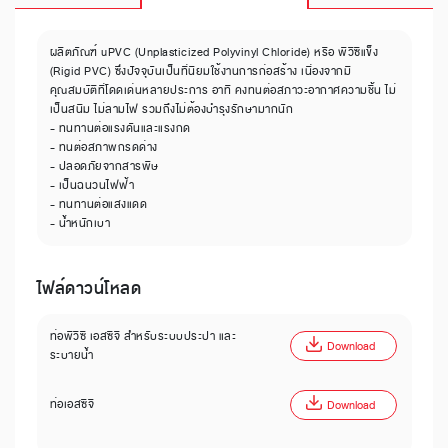
ผลิตภัณฑ์ uPVC (Unplasticized Polyvinyl Chloride) หรือ พีวีซีแข็ง
(Rigid PVC) ซึ่งปัจจุบันเป็นที่นิยมใช้งานการก่อสร้าง เนื่องจากมี
คุณสมบัติที่โดดเด่นหลายประการ อาทิ คงทนต่อสภาวะอากาศความชื้น ไม่
เป็นสนิม ไม่ลามไฟ รวมถึงไม่ต้องบำรุงรักษามากนัก
- ทนทานต่อแรงดันและแรงกด
- ทนต่อสภาพกรดด่าง
- ปลอดภัยจากสารพิษ
- เป็นฉนวนไฟฟ้า
- ทนทานต่อแสงแดด
- น้ำหนักเบา
ไฟล์ดาวน์โหลด
ท่อพีวีซี เอสซีจี สำหรับระบบประปา และ
Download
ระบายน้ำ
ท่อเอสซีจี
Download