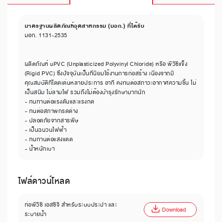
มาตรฐานผลิตภัณฑ์อุตสาหกรรม (มอก.) ที่ได้รับ
มอก. 1131-2535
ผลิตภัณฑ์ uPVC (Unplasticized Polyvinyl Chloride) หรือ พีวีซีแข็ง
(Rigid PVC) ซึ่งปัจจุบันเป็นที่นิยมใช้งานการก่อสร้าง เนื่องจากมี
คุณสมบัติที่โดดเด่นหลายประการ อาทิ คงทนต่อสภาวะอากาศความชื้น ไม่
เป็นสนิม ไม่ลามไฟ รวมถึงไม่ต้องบำรุงรักษามากนัก
- ทนทานต่อแรงดันและแรงกด
- ทนต่อสภาพกรดด่าง
- ปลอดภัยจากสารพิษ
- เป็นฉนวนไฟฟ้า
- ทนทานต่อแสงแดด
- น้ำหนักเบา
ไฟล์ดาวน์โหลด
ท่อพีวีซี เอสซีจี สำหรับระบบประปา และ
Download
ระบายน้ำ