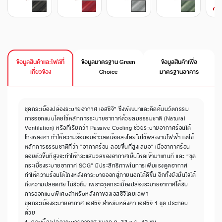
ข้อมูลสินค้าและไฟล์ที่
ข้อมูลมาตรฐาน Green
ข้อมูลสินค้าเพื่อ
เกี่ยวข้อง
Choice
มาตรฐานอาคาร
ชุดกระเบื้องปล่องระบายอากาศ เอสซีจี” ซึ่งพัฒนาและคิดค้นนวัตกรรม
การออกแบบโดยใช้หลักการระบายอากาศด้วยลมธรรมชาติ (Natural
Ventilation) หรือที่เรียกว่า Passive Cooling ช่วยระบายอากาศร้อนใต้
โถงหลังคา ทำให้ความร้อนอบอ้าวลดน้อยลงโดยไม่ใช้พลังงานไฟฟ้า แต่ใช้
หลักการธรรมชาติที่ว่า “อากาศร้อน ลอยขึ้นที่สูงเสมอ” เมื่ออากาศร้อน
ลอยตัวขึ้นที่สูงจะทำให้กระแสมวลของอากาศเย็นไหลเข้ามาแทนที่ และ “ชุด
กระเบื้องระบายอากาศ SCG” มีประสิทธิภาพในการเพิ่มแรงดูดอากาศ
ทำให้ความร้อนใต้โถงหลังคาระบายออกสู่ภายนอกได้ดีขึ้น อีกทั้งยังมั่นใจได้
ถึงความปลอดภัย ไม่รั่วซึม เพราะชุดกระเบื้องปล่องระบายอากาศได้รับ
การออกแบบพิเศษสำหรับหลังคาของเอสซีจีโดยเฉพาะ
ชุดกระเบื้องระบายอากาศ เอสซีจี สำหรับหลังคา เอสซีจี 1 ชุด ประกอบ
ด้วย
1. กระเบื้องปล่องระบายอากาศ ขนาด ก. 33 x ย. 42 ซม.