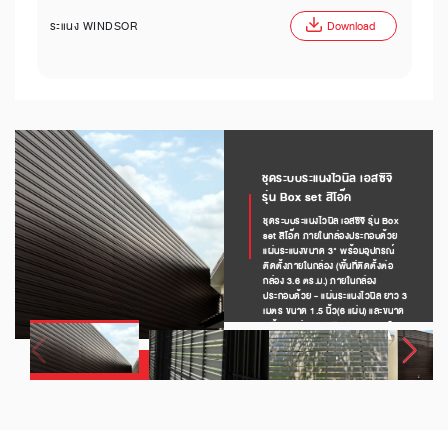
ระแนง WINDSOR
Download
ชุดระบบระแนงไวนิล เอสซีจี
รุ่น Box set สีโอ๊ค
ชุดระบบระแนงไวนิล เอสซีจี รุ่น Box
set สีโอ๊ค ภายในกล่องประกอบด้วย
แผ่นระแนงขนาด 3" พร้อมอุปกรณ์
ติดตั้งภายในกล่อง (พื้นที่ติดตั้งต่อ
กล่อง 3.6 ตร.ม.) ภายในกล่อง
ประกอบด้วย - แผ่นระแนงไวนิล ยาว 3
เมตร ขนาด 1.5 นิ้ว(6 แผ่น) และขนาด
3 นิ้ว(9 แผ่น) - ฝาปิดปลายระแนงไว
นิล ขนาด 1.5 นิ้ว(12 ชิ้น) และ 3
นิ้ว(18 ชิ้น) - คลิปเส้นติดตั้งระแนง
ยาว 1.2 เมตร จำนวน 6 เส้น - สกรูป
ลายสว่าน เบอร์ 8 (50 ตัว)