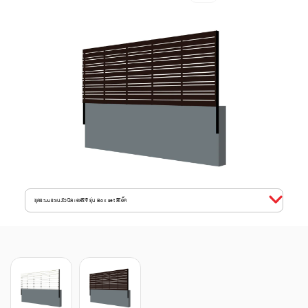
ชุดระบบระแนงไวนิล เอสซีจี รุ่น Box set สีโอ๊ค