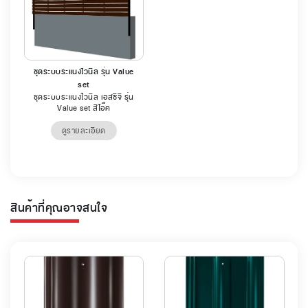
ชุดระบบระแนงไวนิล รุ่น Value
set
ชุดระบบระแนงไวนิล เอสซีจี รุ่น
Value set สีโอ๊ค
ดูรายละเอียด
สินค้าที่คุณอาจสนใจ