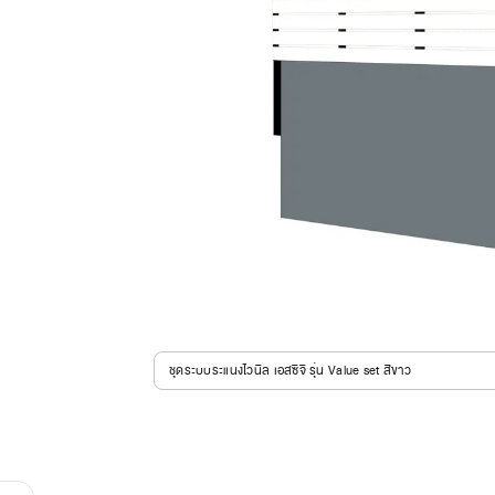
ชุดระบบระแนงไวนิล เอสซีจี รุ่น Value set สีขาว