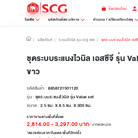
ช้อปออนไลน์
ไอเดีย
ผลิตภัณฑ์และบริการ
คำนวณ / เปรียบเทียบวัสดุ
|
ผลิตภัณฑ์
|
ระแนงไวนิล รุ่น แวลู เซต
|
ชุดระบบระแนงไวนิล เอสซีจ
ชุดระบบระแนงไวนิล เอสซีจี รุ่น Va
ขาว
รหัสสินค้า :
8858721501120
รุ่น :
ชุดระบบระแนงไวนิล รุ่น Value set
ขนาด :
2.5 ซม. X 8.5 ซม. X 300 ซม.
ราคาขายตามพื้นที่ตั้งแต่
2,814.00
-
3,297.00
บาท
/ บาทต่อหน่วย
*ตรวจสอบราคาในแต่ละพื้นที่อีกครั้ง