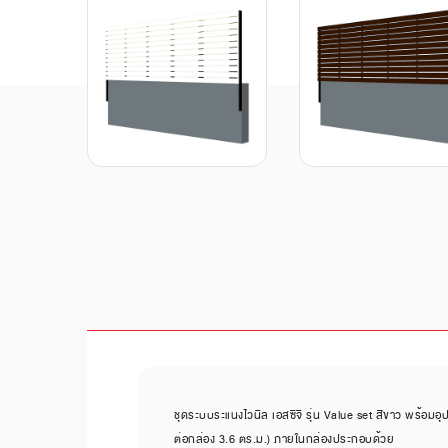
ชุดระบบระแนงไวนิล เอสซีจี รุ่น Value set สีขาว พร้อมอุปก
ต่อกล่อง 3.6 ตร.ม.) ภายในกล่องประกอบด้วย