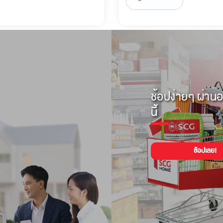
ช้อปง่ายๆ ผ่านอ
นี้
ช้อปเลย!