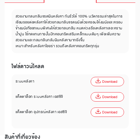
สวยงามกลมกลืนจรดผืนหลังคา กันรั่วได้ 100% นวัตกรรมล่าสุดในการ
เชื่อมรอยต่อหลังคาให้สวยกลมกลืนจรดผนังด้วยครอบโค้งผนังและครอบ
ข้างผนังที่ออกแบบพิเศษให้สวยกลมกลืน หมดห่วงเรื่องหลังคาเลอะคราบ
น้ำปูน ใช้ทดแทนการปั้นปีกคอนกรีตเสริมเหล็กแบบเดิมๆ เพื่อเพิ่มความ
สวยงามและกลมกลืนกลับผืนหลังคามากยิ่งขึ้น
เหมาะสำหรับหลังคาไอยร่า รวมถึงหลังคาคอนกรีตทุกรุ่น
ไฟล์ดาวน์โหลด
ระบบหลังคา
Download
แค็ตตาล็อก ระบบหลังคา เอสซีจี
Download
แค็ตตาล็อก อุปกรณ์หลังคา เอสซีจี
Download
สินค้าที่เกี่ยวข้อง