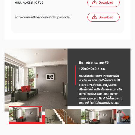
ซีเมนต์บอร์ด เอสซีจี
Download
scg-cementboard-sketchup-model
Download
ซีเมนต์บอร์ด เอสซีจี
120x240x2.4 ซม.
ซีเมนต์บอร์ด เอสซีจี สำหรับงานพื้น
ภายใน และภายนอก ที่ต้องการโชว์สี
และลวดลายที่เหมือนงานปูนเปลือย
สไตล์ลอฟท์ แต่ติดตั้งง่ายและประหยัด
เวลาด้วยแผ่นซีเมนต์บอร์ด เอสซีจี
ขนาด 120x240 ที่จะทำให้พื้นของคุณ
สวย เท่ห์ โดยไม่ต้องตกแต่งเพิ่มเติม