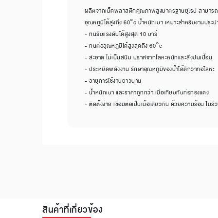
ผลิตจากเม็ดพลาสติกคุณภาพสูงมาตรฐานยุโรป สามารถทน
อุณหภูมิได้สูงถึง 60°c น้ำหนักเบา เหมาะสำหรับงานประ
- ทนรับแรงดันได้สูงสุด 10 บาร์
- ทนต่ออุณหภูมิได้สูงสุดถึง 60°c
- สะอาด ไม่เป็นสนิม ปราศจากโลหะหนักและสิ่งปนเปื้อน
- ประหยัดพลังงาน รักษาอุณหภูมิของน้ำได้ดีกว่าท่อโลหะ
- อายุการใช้งานยาวนาน
- น้ำหนักเบา และราคาถูกกว่า เมื่อเทียบกับท่อทองแดง
- ติดตั้งง่าย เชื่อมต่อเป็นเนื้อเดียวกัน ด้วยความร้อน ไม่รั่ว
สินค้าที่เกี่ยวข้อง