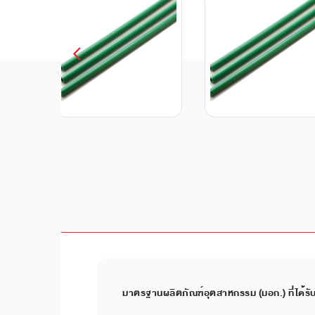
มาตรฐานผลิตภัณฑ์อุตสาหกรรม (มอก.) ที่ได้รั