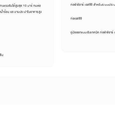
ท่อพีพีอาร์ เอสซีจี สำหรับระบบประ
แรงดันได้สูงสุด 10 บาร์ ทนต่อ
ปาน้ำร้อน และงานประปาในอาคารสูง
ท่อเอสซีจี
คู่มือออกแบบเชิงเทคนิค ท่อพีพีอาร์ เ
ซึม