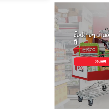
ช้อปง่ายๆ ผ่านอ
นี้
ช้อปเลย!