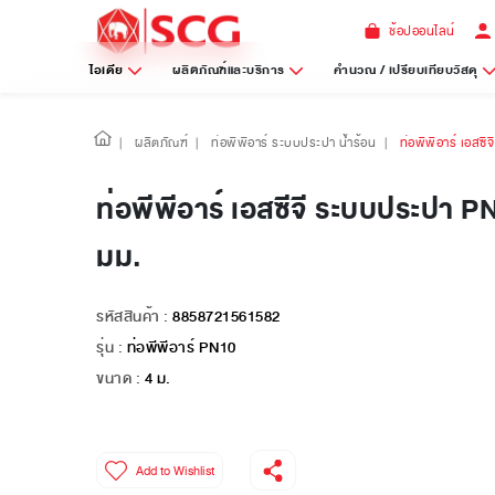
ช้อปออนไลน์
ไอเดีย
ผลิตภัณฑ์และบริการ
คำนวณ / เปรียบเทียบวัสดุ
|
ผลิตภัณฑ์
|
ท่อพีพีอาร์ ระบบประปา น้ำร้อน
|
ท่อพีพีอาร์ เอสซ
ท่อพีพีอาร์ เอสซีจี ระบบประปา P
มม.
รหัสสินค้า :
8858721561582
รุ่น :
ท่อพีพีอาร์ PN10
ขนาด :
4 ม.
Add to Wishlist