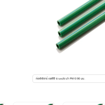
ท่อพีพีอาร์ เอสซีจี ระบบประปา PN10 90 มม.