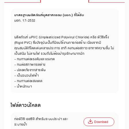
มาตรฐานผลิตภัณฑ์อุตสาหกรรม (มอก.) ที่ได้รับ
มอก. 17-2532
ผลิตภัณฑ์ uPVC (Unplasticized Polyvinyl Chloride) หรือ พีวีซีแข็ง
(Rigid PVC) ซึ่งปัจจุบันเป็นที่นิยมใช้งานการก่อสร้าง เนื่องจากมี
คุณสมบัติที่โดดเด่นหลายประการ อาทิ คงทนต่อสภาวะอากาศความชื้น ไม่
เป็นสนิม ไม่ลามไฟ รวมถึงไม่ต้องบำรุงรักษามากนัก
- ทนทานต่อแรงดันและแรงกด
- ทนต่อสภาพกรดด่าง
- ปลอดภัยจากสารพิษ
- เป็นฉนวนไฟฟ้า
- ทนทานต่อแสงแดด
- น้ำหนักเบา
ไฟล์ดาวน์โหลด
ท่อพีวีซี เอสซีจี สำหรับระบบประปา และ
Download
ระบายน้ำ