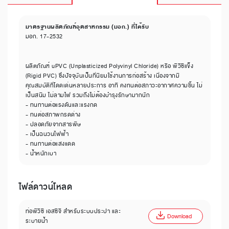
มาตรฐานผลิตภัณฑ์อุตสาหกรรม (มอก.) ที่ได้รับ
มอก. 17-2532
ผลิตภัณฑ์ uPVC (Unplasticized Polyvinyl Chloride) หรือ พีวีซีแข็ง
(Rigid PVC) ซึ่งปัจจุบันเป็นที่นิยมใช้งานการก่อสร้าง เนื่องจากมี
คุณสมบัติที่โดดเด่นหลายประการ อาทิ คงทนต่อสภาวะอากาศความชื้น ไม่
เป็นสนิม ไม่ลามไฟ รวมถึงไม่ต้องบำรุงรักษามากนัก
- ทนทานต่อแรงดันและแรงกด
- ทนต่อสภาพกรดด่าง
- ปลอดภัยจากสารพิษ
- เป็นฉนวนไฟฟ้า
- ทนทานต่อแสงแดด
- น้ำหนักเบา
ไฟล์ดาวน์โหลด
ท่อพีวีซี เอสซีจี สำหรับระบบประปา และ
Download
ระบายน้ำ