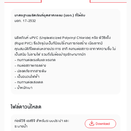
มาตรฐานผลิตภัณฑ์อุตสาหกรรม (มอก.) ที่ได้รับ
มอก. 17-2532
ผลิตภัณฑ์ uPVC (Unplasticized Polyvinyl Chloride) หรือ พีวีซีแข็ง
(Rigid PVC) ซึ่งปัจจุบันเป็นที่นิยมใช้งานการก่อสร้าง เนื่องจากมี
คุณสมบัติที่โดดเด่นหลายประการ อาทิ คงทนต่อสภาวะอากาศความชื้น ไม่
เป็นสนิม ไม่ลามไฟ รวมถึงไม่ต้องบำรุงรักษามากนัก
- ทนทานต่อแรงดันและแรงกด
- ทนต่อสภาพกรดด่าง
- ปลอดภัยจากสารพิษ
- เป็นฉนวนไฟฟ้า
- ทนทานต่อแสงแดด
- น้ำหนักเบา
ไฟล์ดาวน์โหลด
ท่อพีวีซี เอสซีจี สำหรับระบบประปา และ
Download
ระบายน้ำ