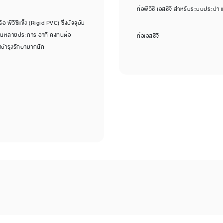
ท่อพีวีซี เอสซีจี สำหรับระบบประปา
พีวีซีแข็ง (Rigid PVC) ซึ่งปัจจุบัน
ดเด่นหลายประการ อาทิ คงทนต่อ
ท่อเอสซีจี
งบำรุงรักษามากนัก