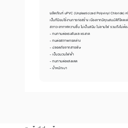
ผลิตภัณฑ์ uPVC (Unplasticized Polyvinyl Chloride) หรือ 
เป็นที่นิยมใช้งานการก่อสร้าง เนื่องจากมีคุณสมบัติที่โด
สภาวะอากาศความชื้น ไม่เป็นสนิม ไม่ลามไฟ รวมถึงไม่ต้อ
- ทนทานต่อแรงดันและแรงกด
- ทนต่อสภาพกรดด่าง
- ปลอดภัยจากสารพิษ
- เป็นฉนวนไฟฟ้า
- ทนทานต่อแสงแดด
- น้ำหนักเบา