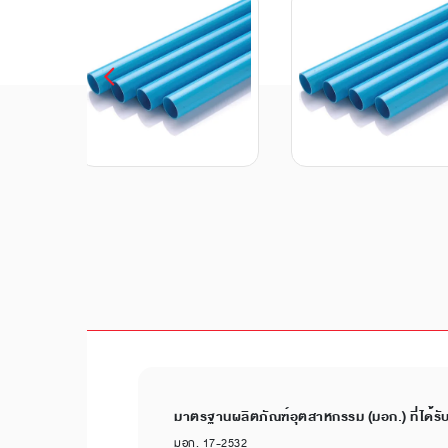
มาตรฐานผลิตภัณฑ์อุตสาหกรรม (มอก.) ที่ได้รั
มอก. 17-2532