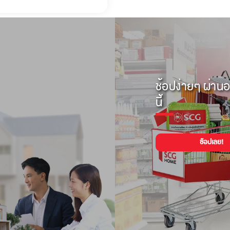
ช้อปง่ายๆ ผ่านอ
นี้
ช้อปเลย!