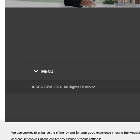
MENU
© SCG CBM 2024. All Rights Reserved.
We use cookies to enhance the efficiency and for your good experience in using the website
and can set cookies usage consent by clicking "Cookie settings".