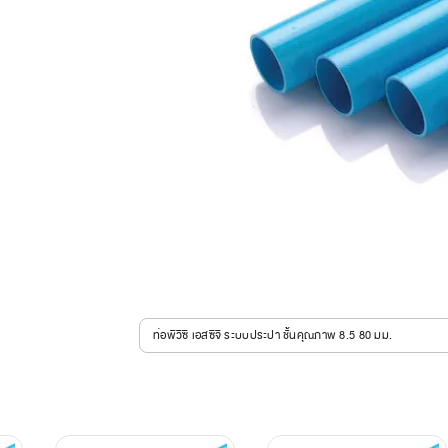
ท่อพีวีซี เอสซีจี ระบบประปา ชั้นคุณภาพ 8.5 80 มม.