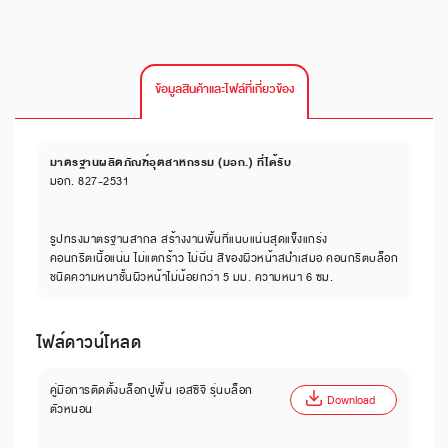
ข้อมูลสินค้าและไฟล์ที่เกี่ยวข้อง
มาตรฐานผลิตภัณฑ์อุตสาหกรรม (มอก.) ที่ได้รับ
มอก. 827-2531
รูปทรงมาตรฐานสากล สร้างงานพื้นที่แนบแน่นสุดแข็งแกร่ง
คอนกรีตเนื้อแน่น ไม่แตกร้าว ไม่บิ่น สีของผิวหน้าสม่ำเสมอ คอนกรีตบล็อก
ชนิดความหนาชั้นผิวหน้าไม่น้อยกว่า 5 มม. ความหนา 6 ซม.
ไฟล์ดาวน์โหลด
คู่มือการติดตั้งบล็อกปูพื้น เอสซีจี รุ่นบล็อก
Download
ตัวหนอน