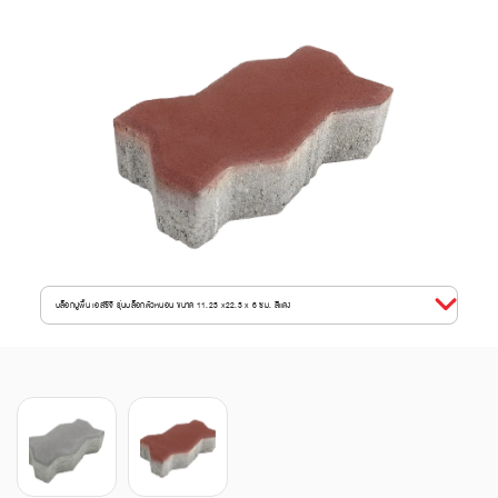
บล็อกปูพื้น เอสซีจี รุ่นบล็อกตัวหนอน ขนาด 11.25 x22.5 x 6 ซม. สีแดง