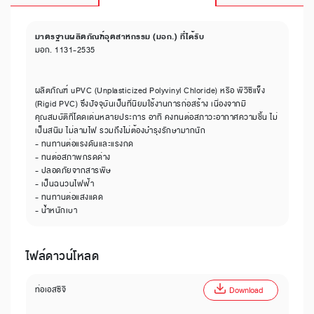
มาตรฐานผลิตภัณฑ์อุตสาหกรรม (มอก.) ที่ได้รับ
มอก. 1131-2535
ผลิตภัณฑ์ uPVC (Unplasticized Polyvinyl Chloride) หรือ พีวีซีแข็ง
(Rigid PVC) ซึ่งปัจจุบันเป็นที่นิยมใช้งานการก่อสร้าง เนื่องจากมี
คุณสมบัติที่โดดเด่นหลายประการ อาทิ คงทนต่อสภาวะอากาศความชื้น ไม่
เป็นสนิม ไม่ลามไฟ รวมถึงไม่ต้องบำรุงรักษามากนัก
- ทนทานต่อแรงดันและแรงกด
- ทนต่อสภาพกรดด่าง
- ปลอดภัยจากสารพิษ
- เป็นฉนวนไฟฟ้า
- ทนทานต่อแสงแดด
- น้ำหนักเบา
ไฟล์ดาวน์โหลด
ท่อเอสซีจี
Download