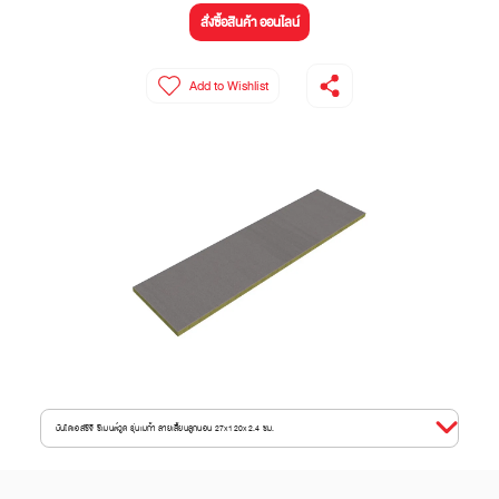
สั่งซื้อสินค้า ออนไลน์
Add to Wishlist
บันไดเอสซีจี ซีเมนต์วูด รุ่นเมก้า ลายเสี้ยนลูกนอน 27x120x2.4 ซม.