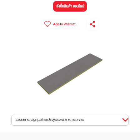
สั่งซื้อสินค้า ออนไลน์
Add to Wishlist
บันไดเอสซีจี ซีเมนต์วูด รุ่นเมก้า ลายเสี้ยนลูกนอนเซาะร่อง 30x120x2.4 ซม.