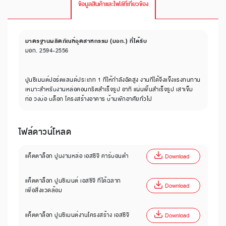
ข้อมูลสินค้าและไฟล์ที่เกี่ยวข้อง
มาตรฐานผลิตภัณฑ์อุตสาหกรรม (มอก.) ที่ได้รับ
มอก. 2594-2556
ปูนซีเมนต์ปอร์ตแลนด์ประเภท 1 ที่ให้กำลังอัดสูง งานที่ได้จึงแข็งแรงทนทาน
เหมาะสำหรับงานหล่อคอนกรีตสำเร็จรูป อาทิ แผ่นพื้นสำเร็จรูป เสาเข็ม
ท่อ วงบ่อ บล็อก โครงสร้างอาคาร บ้านพักอาศัยทั่วไป
ไฟล์ดาวน์โหลด
แค็ตตาล็อก ปูนงานหล่อ เอสซีจี คาร์บอนต่ำ
Download
แค็ตตาล็อก ปูนซีเมนต์ เอสซีจี ที่ได้ฉลาก
Download
เพื่อสิ่งแวดล้อม
แค็ตตาล็อก ปูนซีเมนต์งานโครงสร้าง เอสซีจี
Download