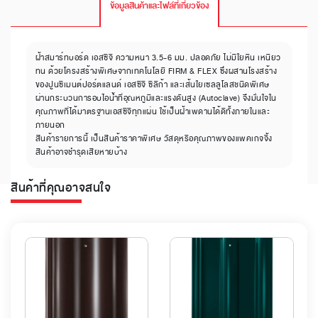
ข้อมูลสินค้าและไฟล์ที่เกี่ยวข้อง
ฝ้าสมาร์ทบอร์ด เอสซีจี ความหนา 3.5-6 มม. ปลอดภัย ไม่มีใยหิน เหนียว
ทน ด้วยโครงสร้างพิเศษจากเทคโนโลยี FIRM & FLEX ซึ่งผสานโรงสร้าง
ของปูนซีเมนต์ปอร์ตแลนด์ เอสซีจี ซิลิก้า และเส้นใยเซลลูโลสชนิดพิเศษ
ผ่านกระบวนการอบไอน้ำที่อุณหภูมิและแรงดันสูง (Autoclave) จึงมั่นใจใน
คุณภาพที่ได้มาตรฐานเอสซีจีทุกแผ่น ใช้เป็นฝ้าเพดานได้ดีทั้งภายในและ
ภายนอก
สินค้ารายการนี้ เป็นสินค้าราคาพิเศษ วัสดุหรือคุณภาพของแพคเกจจิ้ง
สินค้าอาจชำรุดเสียหายบ้าง
สินค้าที่คุณอาจสนใจ