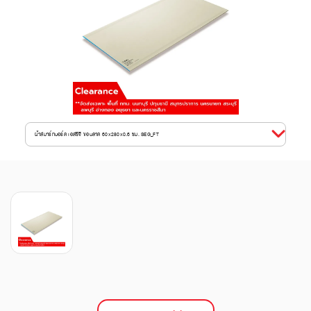
ฝ้าสมาร์ทบอร์ด เอสซีจี ขอบลาด 60x280x0.6 ซม. SEG_FT