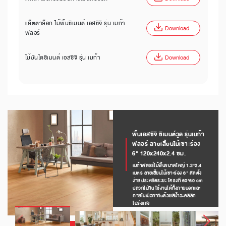
แค็ตตาล็อก ไม้พื้นซีเมนต์ เอสซีจี รุ่น เมก้า
Download
ฟลอร์
ไม้บันไดซีเมนต์ เอสซีจี รุ่น เมก้า
Download
พื้นเอสซีจี ซีเมนต์วูด รุ่นเมก้า
ฟลอร์ ลายเสี้ยนไม้เซาะร่อง
6" 120x240x2.4 ซม.
เมก้าฟลอร์ไม้พื้นขนาดใหญ่ 1.2*2.4
เมตร ลายเสี้ยนไม้เซาะร่อง 6" ติดตั้ง
ง่าย ประหยัดระยะ โครงที่ 60*60 cm
ปลวกไม่กิน ใช้งานได้ทั้งภายนอกและ
ภายในเมื่อทาทับด้วยสีน้ำอะคลิลิก
โปร่งแสง