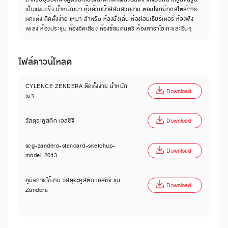
เป็นแผ่นแข็ง น้ำหนักเบา หุ้มด้วยผ้าสีสันสวยงาม ตอบโจทย์ทุกสไตล์การ
ตกแต่ง ติดตั้งง่าย เหมาะสำหรับ ห้องนั่งเล่น ห้องโฮมเธียร์เตอร์ ห้องฟัง
เพลง ห้องประชุม ห้องอัดเสียง ห้องซ้อมดนตรี ห้องคาราโอเกะและอื่นๆ
ไฟล์ดาวน์โหลด
CYLENCE ZENDERA ติดตั้งง่าย น้ำหนัก
Download
เบา
วัสดุอะคูสติก เอสซีจี
Download
scg-zandera-standard-sketchup-
Download
model-2013
คู่มือการใช้งาน วัสดุอะคูสติก เอสซีจี รุ่น
Download
Zandera