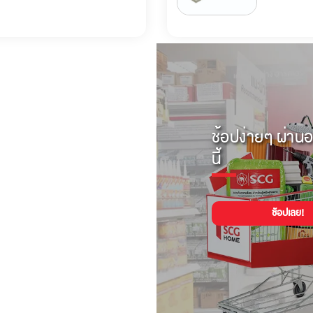
ช้อปง่ายๆ ผ่านอ
นี้
ช้อปเลย!