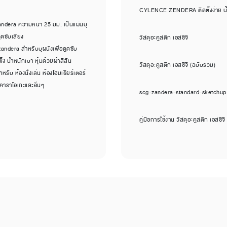
CYLENCE ZENDERA ติดตั้งง่าย น้
 Zandera ความหนา 25 มม. เป็นแผ่นบุ
ูดซับเสียง
วัสดุอะคูสติก เอสซีจี
zandera สำหรับบุผนังเพื่อดูดซับ
ง น้ำหนักเบา หุ้มด้วยผ้าสีสัน
วัสดุอะคูสติก เอสซีจี (ฉบับรวม)
ับ ห้องนั่งเล่น ห้องโฮมเธียร์เตอร์
งคาราโอเกะและอื่นๆ
scg-zandera-standard-sketchu
คู่มือการใช้งาน วัสดุอะคูสติก เอสซีจ