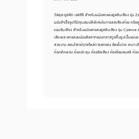
วัสดุอะคูสติก เอสซีจี สำหรับผนังตกแต่งดูดซับเสียง รุ่น
ผนังสำเร็จรูปที่มีคุณสมบัติพิเศษในการลดเสียงก้อง หรือด
แผ่นซับเสียง สำหรับผนังตกแต่งดูดซับเสียง รุ่น Cylence 
เสียงและตกแต่งผนังผลิตจากแผ่นกลาสวูลขึ้นรูปเป็นแผ่นแข็
สวยงาม ตอบโจทย์ทุกสไตล์การตกแต่ง ติดตั้งง่าย เหมาะสำหร
ห้องฟังเพลง ห้องประชุม ห้องอัดเสียง ห้องซ้อมดนตรี ห้อ