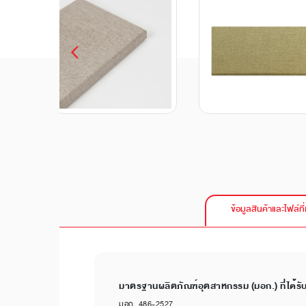
ข้อมูลสินค้าและไฟล์ที่
มาตรฐานผลิตภัณฑ์อุตสาหกรรม (มอก.) ที่ได้รั
มอก. 486-2527