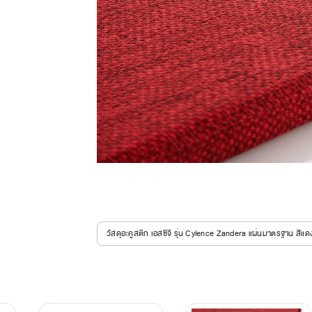
วัสดุอะคูสติก เอสซีจี รุ่น Cylence Zandera แผ่นมาตรฐาน สีแด