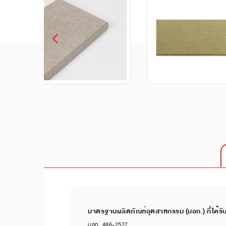
มาตรฐานผลิตภัณฑ์อุตสาหกรรม (มอก.) ที่ได้รั
มอก. 486-2527