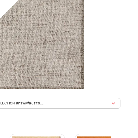
LLECTION สีทรัฟเฟิลบราวน์...