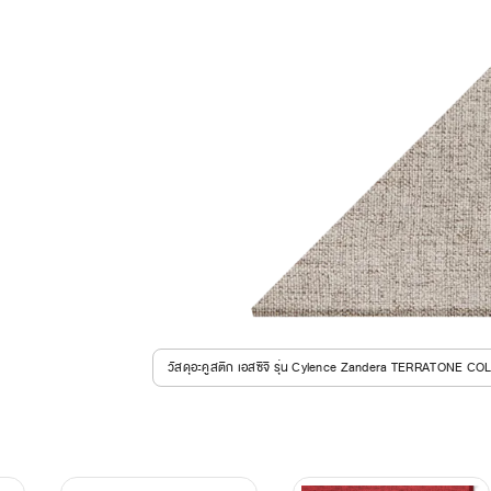
วัสดุอะคูสติก เอสซีจี รุ่น Cylence Zandera TERRATONE CO