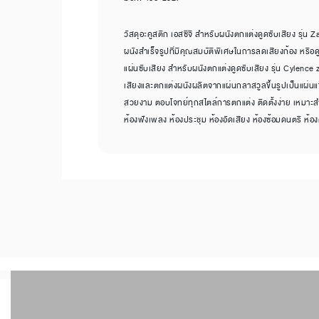
วัสดุอะคูสติก เอสซีจี สำหรับผนังตกแต่งดูดซับเสียง รุ่น
ผนังสำเร็จรูปที่มีคุณสมบัติพิเศษในการลดเสียงก้อง หรือด
แผ่นซับเสียง สำหรับผนังตกแต่งดูดซับเสียง รุ่น Cylence 
เสียงและตกแต่งผนังผลิตจากแผ่นกลาสวูลขึ้นรูปเป็นแผ่นแข็
สวยงาม ตอบโจทย์ทุกสไตล์การตกแต่ง ติดตั้งง่าย เหมาะสำหร
ห้องฟังเพลง ห้องประชุม ห้องอัดเสียง ห้องซ้อมดนตรี ห้อ