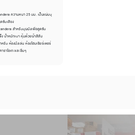
 Zandera ความหนา 25 มม. เป็นแผ่นบุ
ูดซับเสียง
zandera สำหรับบุผนังเพื่อดูดซับ
ง น้ำหนักเบา หุ้มด้วยผ้าสีสัน
ับ ห้องนั่งเล่น ห้องโฮมเธียร์เตอร์
งคาราโอเกะและอื่นๆ