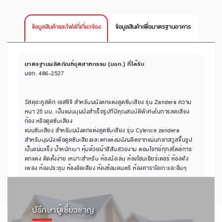
ข้อมูลสินค้าและไฟล์ที่เกี่ยวข้อง
ข้อมูลสินค้าเพื่อมาตรฐานอาคาร
มาตรฐานผลิตภัณฑ์อุตสาหกรรม (มอก.) ที่ได้รับ
มอก. 486-2527
วัสดุอะคูสติก เอสซีจี สำหรับผนังตกแต่งดูดซับเสียง รุ่น Zandera ความ
หนา 25 มม. เป็นแผ่นบุผนังสำเร็จรูปที่มีคุณสมบัติพิเศษในการลดเสียง
ก้อง หรือดูดซับเสียง
แผ่นซับเสียง สำหรับผนังตกแต่งดูดซับเสียง รุ่น Cylence zandera
สำหรับบุผนังเพื่อดูดซับเสียงและตกแต่งผนังผลิตจากแผ่นกลาสวูลขึ้นรูป
เป็นแผ่นแข็ง น้ำหนักเบา หุ้มด้วยผ้าสีสันสวยงาม ตอบโจทย์ทุกสไตล์การ
ตกแต่ง ติดตั้งง่าย เหมาะสำหรับ ห้องนั่งเล่น ห้องโฮมเธียร์เตอร์ ห้องฟัง
เพลง ห้องประชุม ห้องอัดเสียง ห้องซ้อมดนตรี ห้องคาราโอเกะและอื่นๆ
ปรึกษาผู้เชี่ยวชาญ