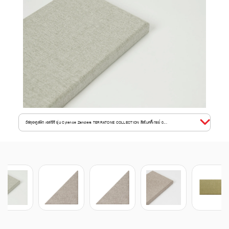
วัสดุอะคูสติก เอสซีจี รุ่น Cylence Zandera TERRATONE COLLECTION สีสโมคคี้เกรย์ 0...