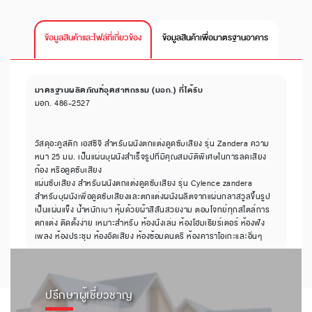
ข้อมูลสินค้าและไฟล์ที่เกี่ยวข้อง
ข้อมูลสินค้าเพื่อมาตรฐานอาคาร
มาตรฐานผลิตภัณฑ์อุตสาหกรรม (มอก.) ที่ได้รับ
มอก. 486-2527
วัสดุอะคูสติก เอสซีจี สำหรับผนังตกแต่งดูดซับเสียง รุ่น Zandera ความ
หนา 25 มม. เป็นแผ่นบุผนังสำเร็จรูปที่มีคุณสมบัติพิเศษในการลดเสียง
ก้อง หรือดูดซับเสียง
แผ่นซับเสียง สำหรับผนังตกแต่งดูดซับเสียง รุ่น Cylence zandera
สำหรับบุผนังเพื่อดูดซับเสียงและตกแต่งผนังผลิตจากแผ่นกลาสวูลขึ้นรูป
เป็นแผ่นแข็ง น้ำหนักเบา หุ้มด้วยผ้าสีสันสวยงาม ตอบโจทย์ทุกสไตล์การ
ตกแต่ง ติดตั้งง่าย เหมาะสำหรับ ห้องนั่งเล่น ห้องโฮมเธียร์เตอร์ ห้องฟัง
เพลง ห้องประชุม ห้องอัดเสียง ห้องซ้อมดนตรี ห้องคาราโอเกะและอื่นๆ
ปรึกษาผู้เชี่ยวชาญ