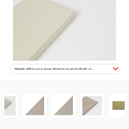
วัสดุอะคูสติก เอสซีจี รุ่น Cylence Zandera TERRATONE COLLECTION สีไอเวอรี่ 1.20 ...