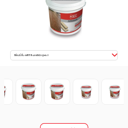
สีย้อมไม้พื้น เอสซีจี สีเนเชอรัลบีช สูตรเงา