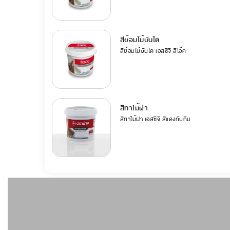
สีย้อมไม้บันได
สีย้อมไม้บันได เอสซีจี สีโอ๊ค
สีทาไม้ฝา
สีทาไม้ฝา เอสซีจี สีแดงทับทิม