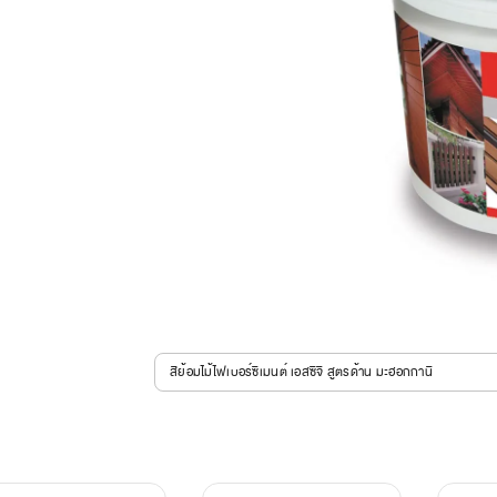
สีย้อมไม้ไฟเบอร์ซีเมนต์ เอสซีจี สูตรด้าน มะฮอกกานี