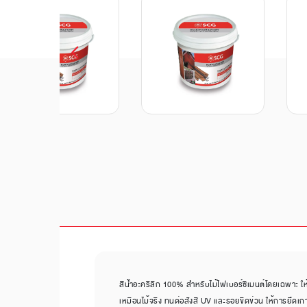
สีน้ำอะคริลิก 100% สำหรับไม้ไฟเบอร์ซีเมนต์โดยเฉพาะ ให
เหมือนไม้จริง ทนต่อสังสี UV และรอยขีดข่วน ให้การยึดเกาะท