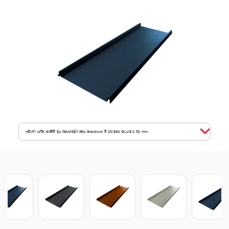
หลังคา เมทัล เอสซีจี รุ่น คอมฟอร์ท ลอน Snaplock สี OCEAN BLUE 0.50 mm.