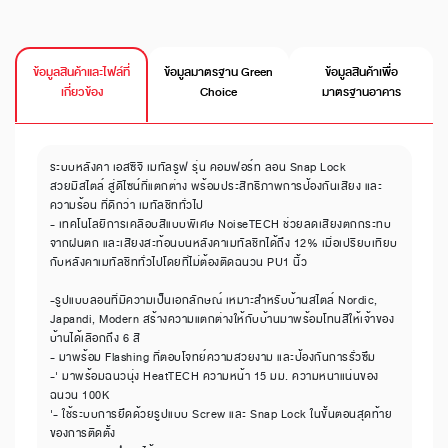
ข้อมูลสินค้าและไฟล์ที่
ข้อมูลมาตรฐาน Green
ข้อมูลสินค้าเพื่อ
เกี่ยวข้อง
Choice
มาตรฐานอาคาร
ระบบหลังคา เอสซีจี เมทัลรูฟ รุ่น คอมฟอร์ท ลอน Snap Lock
สวยมีสไตล์ สู่ดีไซน์ที่แตกต่าง พร้อมประสิทธิภาพการป้องกันเสียง และ
ความร้อน ที่ดีกว่า เมทัลชีททั่วไป
​​​​​​​- เทคโนโลยีการเคลือบสีแบบพิเศษ NoiseTECH ช่วยลดเสียงตกกระทบ
จากฝนตก และเสียงสะท้อนบนหลังคาเมทัลชีทได้ถึง 12% เมื่อเปรียบเทียบ
กับหลังคาเมทัลชีททั่วไปโดยที่ไม่ต้องติดฉนวน PU1 นิ้ว
-รูปแบบลอนที่มีความเป็นเอกลักษณ์ เหมาะสำหรับบ้านสไตล์ Nordic,
Japandi, Modern สร้างความแตกต่างให้กับบ้านมาพร้อมโทนสีให้เจ้าของ
บ้านได้เลือกถึง 6 สี
- มาพร้อม Flashing ที่ตอบโจทย์ความสวยงาม และป้องกันการรั่วซึม
-' มาพร้อมฉนวนุ่ง HeatTECH ความหน้า 15 มม. ความหนาแน่นของ
ฉนวน 100K
'- ใช้ระบบการยึดด้วยรูปแบบ Screw และ Snap Lock ในขั้นตอนสุดท้าย
ของการติดตั้ง