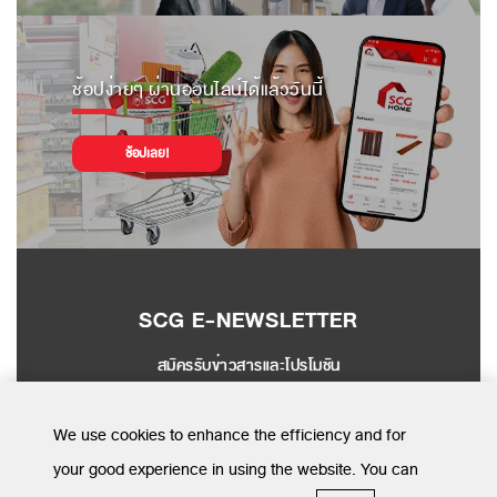
ช้อปง่ายๆ ผ่านออนไลน์ได้แล้ววันนี้
ช้อปเลย!
SCG E-NEWSLETTER
สมัครรับข่าวสารและโปรโมชัน
SEND
We use cookies to enhance the efficiency and for
your good experience in using the website. You can