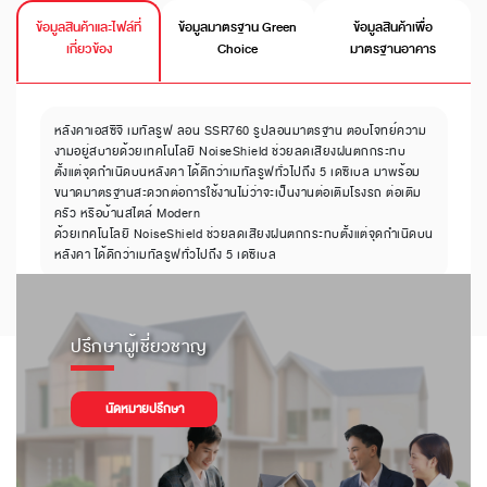
ข้อมูลสินค้าและไฟล์ที่
ข้อมูลมาตรฐาน Green
ข้อมูลสินค้าเพื่อ
เกี่ยวข้อง
Choice
มาตรฐานอาคาร
หลังคาเอสซีจี เมทัลรูฟ ลอน SSR760 รูปลอนมาตรฐาน ตอบโจทย์ความ
งามอยู่สบายด้วยเทคโนโลยี NoiseShield ช่วยลดเสียงฝนตกกระทบ
ตั้งแต่จุดกำเนิดบนหลังคา ได้ดีกว่าเมทัลรูฟทั่วไปถึง 5 เดซิเบล มาพร้อม
ขนาดมาตรฐานสะดวกต่อการใช้งานไม่ว่าจะเป็นงานต่อเติมโรงรถ ต่อเติม
ครัว หรือบ้านสไตล์ Modern
ด้วยเทคโนโลยี NoiseShield ช่วยลดเสียงฝนตกกระทบตั้งแต่จุดกำเนิดบน
หลังคา ได้ดีกว่าเมทัลรูฟทั่วไปถึง 5 เดซิเบล
ปรึกษาผู้เชี่ยวชาญ
นัดหมายปรึกษา