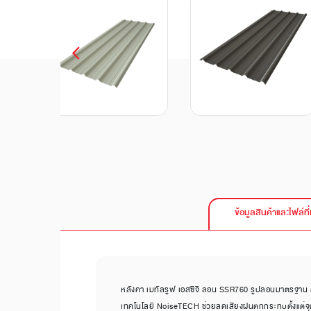
ข้อมูลสินค้าและไฟล์ที่
หลังคา เมทัลรูฟ เอสซีจี ลอน SSR760 รูปลอนมาตรฐาน
เทคโนโลยี NoiseTECH ช่วยลดเสียงฝนตกกระทบตั้งแต่จุด