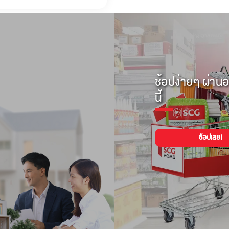
ช้อปง่ายๆ ผ่านอ
นี้
ช้อปเลย!