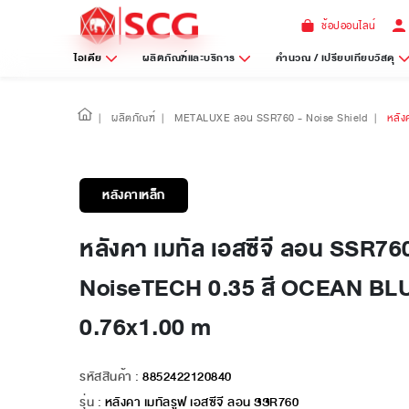
ช้อปออนไลน์
ไอเดีย
ผลิตภัณฑ์และบริการ
คำนวณ / เปรียบเทียบวัสดุ
|
ผลิตภัณฑ์
|
METALUXE ลอน SSR760 - Noise Shield
|
หลัง
หลังคาเหล็ก
หลังคา เมทัล เอสซีจี ลอน SSR76
NoiseTECH 0.35 สี OCEAN BL
0.76x1.00 m
รหัสสินค้า :
8852422120840
รุ่น :
หลังคา เมทัลรูฟ เอสซีจี ลอน SSR760