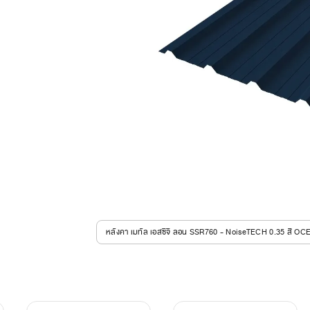
หลังคา เมทัล เอสซีจี ลอน SSR760 - NoiseTECH 0.35 สี O