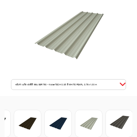
หลังคา เมทัล เอสซีจี ลอน SSR760 - NoiseTECH 0.35 สี WHITE PEARL 0.76x1.00 m