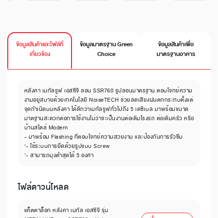
ข้อมูลสินค้าและไฟล์ที่
ข้อมูลมาตรฐาน Green
ข้อมูลสินค้าเพื่อ
เกี่ยวข้อง
Choice
มาตรฐานอาคาร
หลังคา เมทัลรูฟ เอสซีจี ลอน SSR760 รูปลอนมาตรฐาน ตอบโจทย์ความ
งามอยู่สบายด้วยเทคโนโลยี NoiseTECH ช่วยลดเสียงฝนตกกระทบตั้งแต่
จุดกำเนิดบนหลังคา ได้ดีกว่าเมทัลรูฟทั่วไปถึง 5 เดซิเบล มาพร้อมขนาด
มาตฐานสะดวกต่อการใช้งานไม่ว่าจะเป็นงานต่อเติมโรงรถ ต่อเติมครัว หรือ
บ้านสไตล์ Modern
- มาพร้อม Flashing ที่ตอบโจทย์ความสวยงาม และป้องกันการรั่วซึม
'- ใช้ระบบการยึดด้วยรูปแบบ Screw
'- สามารถมุงต่ำสุดได้ 5 องศา
ไฟล์ดาวน์โหลด
แค็ตตาล็อก หลังคา เมทัล เอสซีจี รุ่น