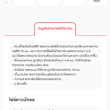
ข้อมูลสินค้าและไฟล์ที่เกี่ยวข้อง
- หัวบล็อคยิงฝ้าเอสซีจี พัฒนามาเพื่อใช้งานร่วมกับตะปูเกลียวปลายสว่าน
เอสซีจี 18 มม. เหมาะกับการใช้ติดตั้งฝ้าสมาร์ทบอร์ดความหนา 4-6
มม.ให้ออกมาสวยงาม ผิวงานเรียบเนียนและใช้งานสะดวก รวดเร็วมากขึ้น
- ใช้งานร่วมกับตะปูเกลียว สำหรับยิงฝ้าหนา 4-6 มม. ทำให้หัวฝังจม
ทำงานง่าย งานเรียบเนียน สวย
- หัวฝังจม ออกแบบมาใช้กับตะปูเกลียวปลายสว่าน 18 มม.
- เก็บงานง่าย เพราะช่วยให้ตะปูฝังจมในระยะที่พอเหมาะ
- ทำงานสะดวกเพียงใช้สวมแทนดอกสว่าน
- 2 ตัว/แพ็ค
ไฟล์ดาวน์โหลด