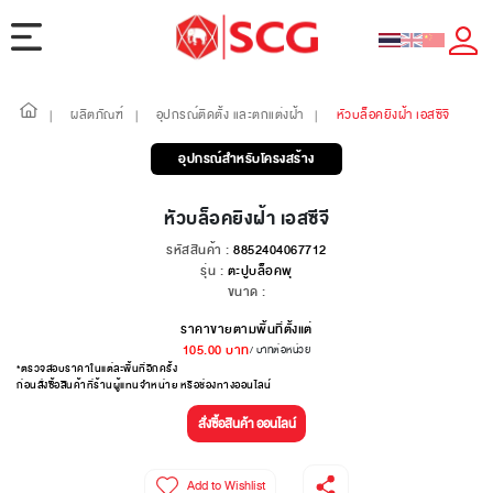
ผลิตภัณฑ์
อุปกรณ์ติดตั้ง และตกแต่งฝ้า
หัวบล็อคยิงฝ้า เอสซีจี
|
|
|
อุปกรณ์สำหรับโครงสร้าง
หัวบล็อคยิงฝ้า เอสซีจี
รหัสสินค้า :
8852404067712
รุ่น :
ตะปูบล็อคพุ
ขนาด :
ราคาขายตามพื้นที่ตั้งแต่
105.00
บาท
/ บาทต่อหน่วย
*ตรวจสอบราคาในแต่ละพื้นที่อีกครั้ง
ก่อนสั่งซื้อสินค้าที่ร้านผู้แทนจำหน่าย หรือช่องทางออนไลน์
สั่งซื้อสินค้า ออนไลน์
Add to Wishlist