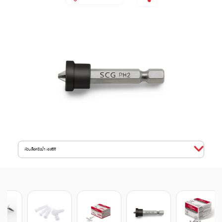
หัวบล็อคยิงฝ้า เอสซีจี