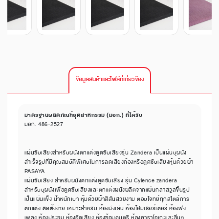
ข้อมูลสินค้าและไฟล์ที่เกี่ยวข้อง
มาตรฐานผลิตภัณฑ์อุตสาหกรรม (มอก.) ที่ได้รับ
มอก. 486-2527
แผ่นซับเสียงสำหรับผนังตกแต่งดูดซับเสียงรุ่น Zandera เป็นแผ่นบุผนัง
สำเร็จรูปที่มีคุณสมบัติพิเศษในการลดเสียงก้องหรือดูดซับเสียงหุ้มด้วยผ้า
PASAYA
แผ่นซับเสียง สำหรับผนังตกแต่งดูดซับเสียง รุ่น Cylence zandera
สำหรับบุผนังเพื่อดูดซับเสียงและตกแต่งผนังผลิตจากแผ่นกลาสวูลขึ้นรูป
เป็นแผ่นแข็ง น้ำหนักเบา หุ้มด้วยผ้าสีสันสวยงาม ตอบโจทย์ทุกสไตล์การ
ตกแต่ง ติดตั้งง่าย เหมาะสำหรับ ห้องนั่งเล่น ห้องโฮมเธียร์เตอร์ ห้องฟัง
เพลง ห้องประชุม ห้องอัดเสียง ห้องซ้อมดนตรี ห้องคาราโอเกะและอื่นๆ