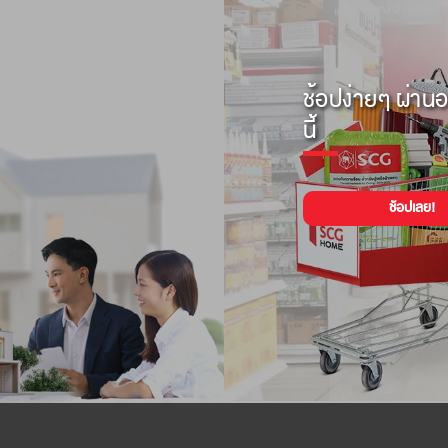
ช้อปง่ายๆ ผ่านอ
นี้
ช้อปเลย!