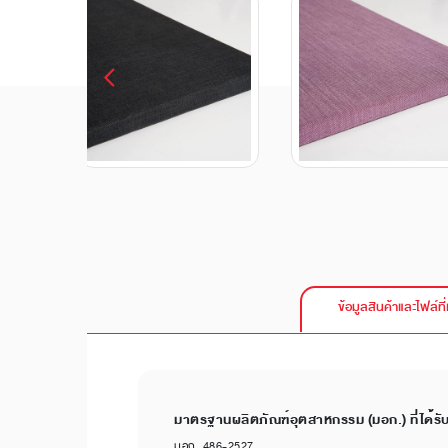
ข้อมูลสินค้าและไฟล์ที่
มาตรฐานผลิตภัณฑ์อุตสาหกรรม (มอก.) ที่ได้รั
มอก. 486-2527