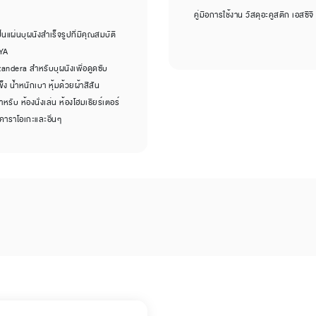
คู่มือการใช้งาน วัสดุอะคูสติก เอสซีจ
นแผ่นบุผนังสำเร็จรูปที่มีคุณสมบัติ
AYA
zandera สำหรับบุผนังเพื่อดูดซับ
ง น้ำหนักเบา หุ้มด้วยผ้าสีสัน
ับ ห้องนั่งเล่น ห้องโฮมเธียร์เตอร์
งคาราโอเกะและอื่นๆ