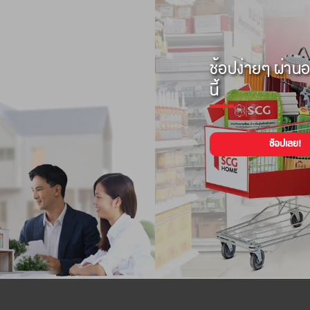
ช้อปง่ายๆ ผ่านอ
นี้
ช้อปเลย!