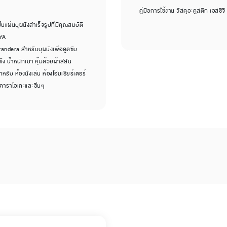
คู่มือการใช้งาน วัสดุอะคูสติก เอสซีจ
นแผ่นบุผนังสำเร็จรูปที่มีคุณสมบัติ
AYA
zandera สำหรับบุผนังเพื่อดูดซับ
ง น้ำหนักเบา หุ้มด้วยผ้าสีสัน
ับ ห้องนั่งเล่น ห้องโฮมเธียร์เตอร์
งคาราโอเกะและอื่นๆ