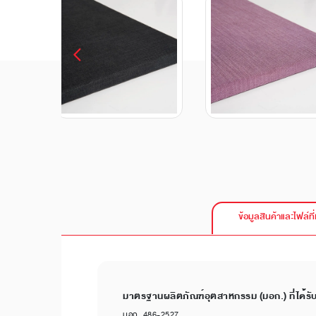
ข้อมูลสินค้าและไฟล์ที่
มาตรฐานผลิตภัณฑ์อุตสาหกรรม (มอก.) ที่ได้รั
มอก. 486-2527