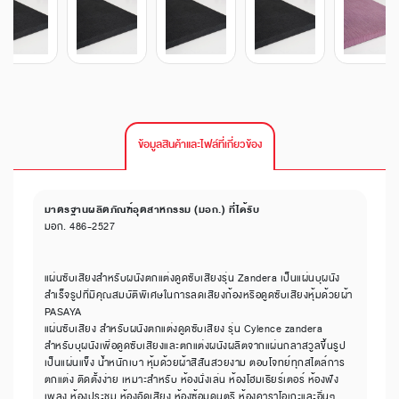
ข้อมูลสินค้าและไฟล์ที่เกี่ยวข้อง
มาตรฐานผลิตภัณฑ์อุตสาหกรรม (มอก.) ที่ได้รับ
มอก. 486-2527
แผ่นซับเสียงสำหรับผนังตกแต่งดูดซับเสียงรุ่น Zandera เป็นแผ่นบุผนัง
สำเร็จรูปที่มีคุณสมบัติพิเศษในการลดเสียงก้องหรือดูดซับเสียงหุ้มด้วยผ้า
PASAYA
แผ่นซับเสียง สำหรับผนังตกแต่งดูดซับเสียง รุ่น Cylence zandera
สำหรับบุผนังเพื่อดูดซับเสียงและตกแต่งผนังผลิตจากแผ่นกลาสวูลขึ้นรูป
เป็นแผ่นแข็ง น้ำหนักเบา หุ้มด้วยผ้าสีสันสวยงาม ตอบโจทย์ทุกสไตล์การ
ตกแต่ง ติดตั้งง่าย เหมาะสำหรับ ห้องนั่งเล่น ห้องโฮมเธียร์เตอร์ ห้องฟัง
เพลง ห้องประชุม ห้องอัดเสียง ห้องซ้อมดนตรี ห้องคาราโอเกะและอื่นๆ