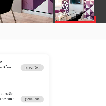
์ฟ
์ฟ สีวู๊ดเดน
ดูรายละเอียด
่า คลาสสิค
่า คลาสสิค สี
ดูรายละเอียด