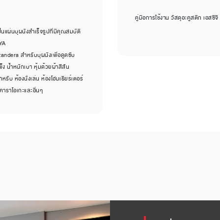
คู่มือการใช้งาน วัสดุอะคูสติก เอสซีจ
นแผ่นบุผนังสำเร็จรูปที่มีคุณสมบัติ
AYA
zandera สำหรับบุผนังเพื่อดูดซับ
ง น้ำหนักเบา หุ้มด้วยผ้าสีสัน
ับ ห้องนั่งเล่น ห้องโฮมเธียร์เตอร์
งคาราโอเกะและอื่นๆ