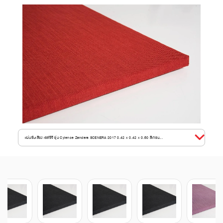
แผ่นซับเสียง เอสซีจี รุ่น Cylence Zandera SCENERA 2017 0.42 x 0.42 x 0.60 สีเกรน...