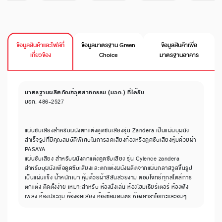
ข้อมูลสินค้าและไฟล์ที่
ข้อมูลมาตรฐาน Green
ข้อมูลสินค้าเพื่อ
เกี่ยวข้อง
Choice
มาตรฐานอาคาร
มาตรฐานผลิตภัณฑ์อุตสาหกรรม (มอก.) ที่ได้รับ
มอก. 486-2527
แผ่นซับเสียงสำหรับผนังตกแต่งดูดซับเสียงรุ่น Zandera เป็นแผ่นบุผนัง
สำเร็จรูปที่มีคุณสมบัติพิเศษในการลดเสียงก้องหรือดูดซับเสียงหุ้มด้วยผ้า
PASAYA
แผ่นซับเสียง สำหรับผนังตกแต่งดูดซับเสียง รุ่น Cylence zandera
สำหรับบุผนังเพื่อดูดซับเสียงและตกแต่งผนังผลิตจากแผ่นกลาสวูลขึ้นรูป
เป็นแผ่นแข็ง น้ำหนักเบา หุ้มด้วยผ้าสีสันสวยงาม ตอบโจทย์ทุกสไตล์การ
ตกแต่ง ติดตั้งง่าย เหมาะสำหรับ ห้องนั่งเล่น ห้องโฮมเธียร์เตอร์ ห้องฟัง
เพลง ห้องประชุม ห้องอัดเสียง ห้องซ้อมดนตรี ห้องคาราโอเกะและอื่นๆ