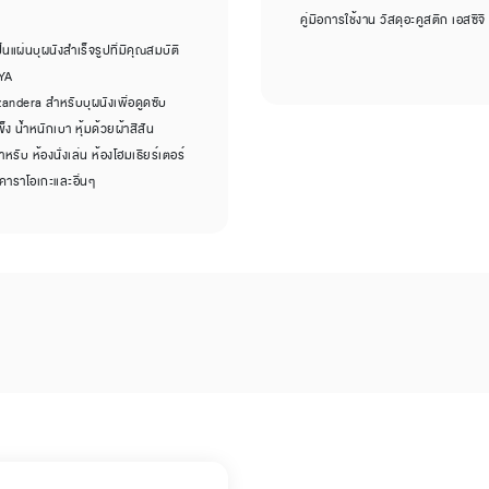
คู่มือการใช้งาน วัสดุอะคูสติก เอสซีจ
นแผ่นบุผนังสำเร็จรูปที่มีคุณสมบัติ
AYA
zandera สำหรับบุผนังเพื่อดูดซับ
ง น้ำหนักเบา หุ้มด้วยผ้าสีสัน
ับ ห้องนั่งเล่น ห้องโฮมเธียร์เตอร์
งคาราโอเกะและอื่นๆ