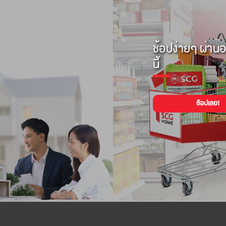
ช้อปง่ายๆ ผ่านอ
นี้
ช้อปเลย!