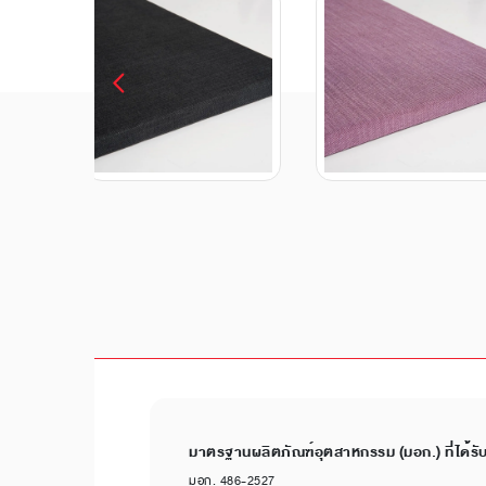
มาตรฐานผลิตภัณฑ์อุตสาหกรรม (มอก.) ที่ได้รั
มอก. 486-2527