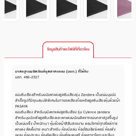
ข้อมูลสินค้าและไฟล์ที่เกี่ยวข้อง
มาตรฐานผลิตภัณฑ์อุตสาหกรรม (มอก.) ที่ได้รับ
มอก. 486-2527
แผ่นซับเสียงสำหรับผนังตกแต่งดูดซับเสียงรุ่น Zandera เป็นแผ่นบุผนัง
สำเร็จรูปที่มีคุณสมบัติพิเศษในการลดเสียงก้องหรือดูดซับเสียงหุ้มด้วยผ้า
PASAYA
แผ่นซับเสียง สำหรับผนังตกแต่งดูดซับเสียง รุ่น Cylence zandera
สำหรับบุผนังเพื่อดูดซับเสียงและตกแต่งผนังผลิตจากแผ่นกลาสวูลขึ้นรูป
เป็นแผ่นแข็ง น้ำหนักเบา หุ้มด้วยผ้าสีสันสวยงาม ตอบโจทย์ทุกสไตล์การ
ตกแต่ง ติดตั้งง่าย เหมาะสำหรับ ห้องนั่งเล่น ห้องโฮมเธียร์เตอร์ ห้องฟัง
เพลง ห้องประชุม ห้องอัดเสียง ห้องซ้อมดนตรี ห้องคาราโอเกะและอื่นๆ