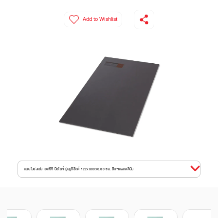
Add to Wishlist
แผ่นโปร่งแสง เอสซีจี นิวไลท์ รุ่นยูวีชิลด์ 122x300x0.30 ซม. สีเทาแพลตตินั่ม