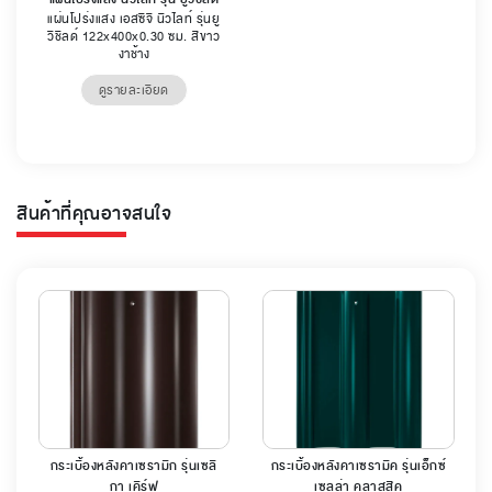
แผ่นโปร่งแสง เอสซีจี นิวไลท์ รุ่นยู
วีชิลด์ 122x400x0.30 ซม. สีขาว
งาช้าง
ดูรายละเอียด
สินค้าที่คุณอาจสนใจ
กระเบื้องหลังคาเซรามิก รุ่นเซลิ
กระเบื้องหลังคาเซรามิค รุ่นเอ็กซ์
กา เคิร์ฟ
เซลล่า คลาสสิค