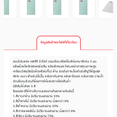
ข้อมูลสินค้าและไฟล์ที่เกี่ยวข้อง
แผ่นโปร่งแสง เอสซีจี นิวไลท์ แผ่นเรียบสไตล์โมเดิร์นหนาพิเศษ 3 มม.
ผลิตด้วยโพลีเอสเตอร์เรซิน ชนิดพิเศษและไฟเบอร์กลาสคุณภาพสูง
เคลือบวัสดุปิดผิวด้วยฟิล์มทั้ง2 ด้าน ช่วยในการป้องกันรังสียูวีได้สูงสุด
99% เหมาะสำหรับใช้เป็น หลังคากันสาด หลังคาโรงรถ หลังคาสระว่ายน้ำ
ส่วนอื่นๆบริวณที่ต้องการให้แสงสว่างโดยสินค้า
มีสีสันให้เลือก 5 สี
โดยแต่ละสีให้ค่าปริมาณแสงผ่านที่แตกต่างกันดังนี้
1.สีขาวงาช้าง มีปริมาณแสงผ่าน 33%
2.สีน้ำตาลไม้ มีปริมาณแสงผ่าน น้อยกว่า 6%
3.สีฟ้าคราม มีปริมาณแสงผ่าน 35%
4.สีเทาแพลตตินั่ม มีปริมาณแสงผ่าน น้อยกว่า 6%
5.สีเขียว มีปริมาณแสงผ่าน 75%