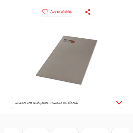
Add to Wishlist
แผ่นโปร่งแสง เอสซีจี นิวไลท์ รุ่นฮีทชิลด์ 122x400x0.30 ซม. สีน้ำตาลเข้ม