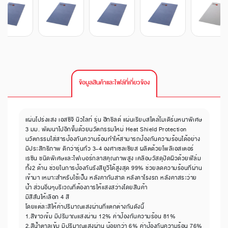
ข้อมูลสินค้าและไฟล์ที่เกี่ยวข้อง
แผ่นโปร่งแสง เอสซีจี นิวไลท์ รุ่น ฮีทชิลด์ แผ่นเรียบสไตล์โมเดิร์นหนาพิเศษ
3 มม. พัฒนาไปอีกขั้นด้วยนวัตกรรมใหม่ Heat Shield Protection
นวัตกรรมใส่สารป้องกันความร้อนทำให้สามารถป้องกันความร้อนได้อย่าง
มีประสิทธิภาพ ดีกว่ารุ่นทั่ว 3-4 องศาเซลเซียส ผลิตด้วยโพลีเอสเตอร์
เรซิน ชนิดพิเศษและไฟเบอร์กลาสคุณภาพสูง เคลือบวัสดุปิดผิวด้วยฟิล์ม
ทั้ง2 ด้าน ช่วยในการป้องกันรังสียูวีได้สูงสุด 99% ช่วยลดความร้อนที่ผ่าน
เข้ามา เหมาะสำหรับใช้เป็น หลังคากันสาด หลังคาโรงรถ หลังคาสระว่าย
น้ำ ส่วนอื่นๆบริเวณที่ต้องการให้แสงสว่างโดยสินค้า
มีสีสันให้เลือก 4 สี
โดยแต่ละสีให้ค่าปริมาณแสงผ่านที่แตกต่างกันดังนี้
1.สีขาวเข้ม มีปริมาณแสงผ่าน 12% ค่าป้องกันความร้อน 81%
2.สีน้ำตาลเข้ม มีปริมาณแสงผ่าน น้อยกว่า 6% ค่าป้องกันความร้อน 76%