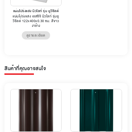
แผ่นโปร่งแสง นิวไลท์ รุ่น ยูวีชิลด์
แผ่นโปร่งแสง เอสซีจี นิวไลท์ รุ่นยู
วีชิลด์ 122x400x0.30 ซม. สีขาว
งาช้าง
ดูรายละเอียด
สินค้าที่คุณอาจสนใจ