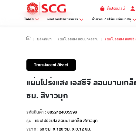
ช้อปออนไลน์
ไอเดีย
ผลิตภัณฑ์และบริการ
คำนวณ / เปรียบเทียบวัสดุ
|
ผลิตภัณฑ์
|
แผ่นโปร่งแสง ลอนมาตรฐาน
|
แผ่นโปร่งแสง เอสซีจ
Translucent Sheet
แผ่นโปร่งแสง เอสซีจี ลอนบานเกล
ซม. สีขาวมุก
รหัสสินค้า :
8852424005398
รุ่น :
แผ่นโปร่งแสง ลอนบานเกล็ด สีขาวมุก
ขนาด :
60 ซม. X 120 ซม. X 0.12 ซม.