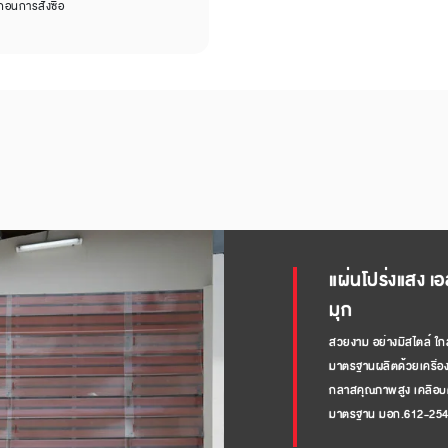
อนการสั่งซื้อ
แผ่นโปร่งแสง เ
มุก
สวยงาม อย่างมีสไตล์ ใก
มาตรฐานผลิตด้วยเครื่องจ
กลาสคุณภาพสูง เคลือบด้ว
มาตรฐาน มอก.612-25