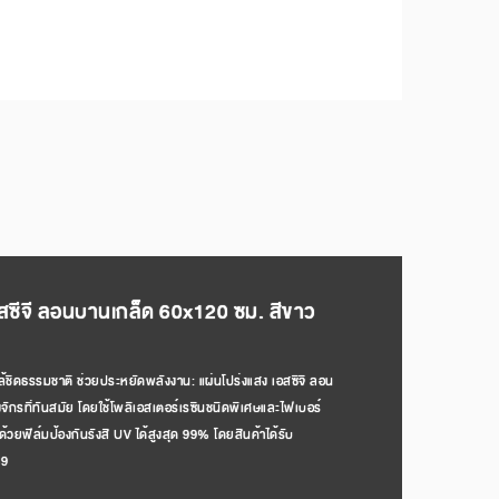
อสซีจี ลอนบานเกล็ด 60x120 ซม. สีขาว
ล้ชิดธรรมชาติ ช่วยประหยัดพลังงาน: แผ่นโปร่งแสง เอสซีจี ลอน
ักรที่ทันสมัย โดยใช้โพลีเอสเตอร์เรซินชนิดพิเศษและไฟเบอร์
ยฟิล์มป้องกันรังสี UV ได้สูงสุด 99% โดยสินค้าได้รับ
49