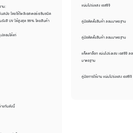
แผ่นโปร่งแสง เอสซีจี
งาน:
ันสมัย โดยใช้โพลีเอสเตอร์เรซินชนิด
รังสี UV ได้สูงสุด 99% โดยสินค้า
คู่มือติดตั้งสินค้า ลอนมาตรฐาน
ูปลอนได้แก่
คู่มือติดตั้งสินค้า ลอนมาตรฐาน
แค็ตตาล็อก แผ่นโปร่งแสง เอสซีจี 
มาตรฐาน
คู่มือการใช้งาน แผ่นโปร่งแสง เอสซ
างกันดังนี้