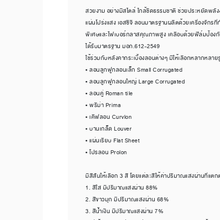
สวยงาม อย่างมีสไตล์ ใกล้ชิดธรรมชาติ ช่วยประหยัดพลัง
แผ่นโปร่งแสง เอสซีจี ลอนมาตรฐานผลิตด้วยเครื่องจักรที่ท
พิเศษและไฟเบอร์กลาสคุณภาพสูง เคลือบด้วยฟิล์มป้องกัน
ได้รับมาตรฐาน มอก.612-2549
ใช้ร่วมกับหลังคากระเบื้องลอนต่างๆ มีให้เลือกหลากหลายร
• ลอนลูกฟูกลอนเล็ก Small Corrugated
• ลอนลูกฟูกลอนใหญ่ Large Corrugated
• ลอนคู่ Roman tile
• พรีม่า Prima
• เคิฟลอน Curvlon
• บานเกล็ด Louver
• แผ่นเรียบ Flat Sheet
• โปรลอน Prolon
มีสีสันให้เลือก 3 สี โดยแต่ละสีให้ค่าปริมาณแสงผ่านที่แตกต่
1. สีใส มีปริมาณแสงผ่าน 88%
2. สีขาวมุก มีปริมาณแสงผ่าน 68%
3. สีน้ำเงิน มีปริมาณแสงผ่าน 7%