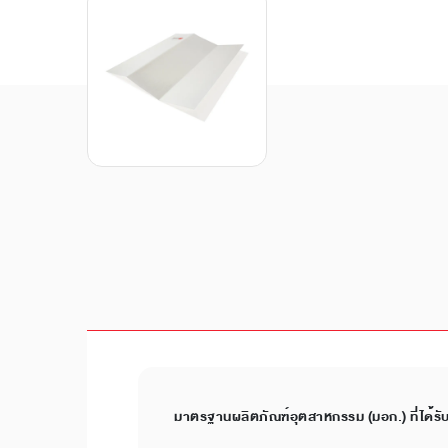
มาตรฐานผลิตภัณฑ์อุตสาหกรรม (มอก.) ที่ได้รั