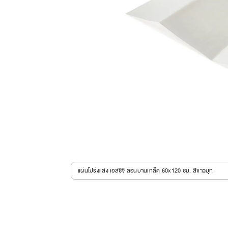
แผ่นโปร่งแสง เอสซีจี ลอนบานเกล็ด 60x120 ซม. สีขาวมุก