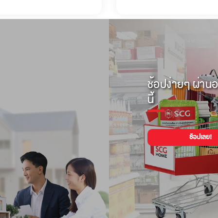
ช้อปง่ายๆ ผ่านอ
นี้
ช้อปเลย!