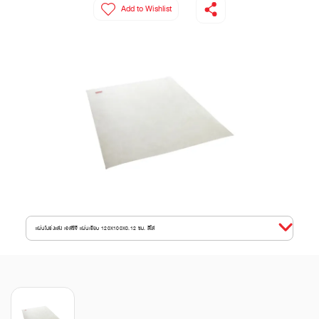
Add to Wishlist
แผ่นโปร่งแสง เอสซีจี แผ่นเรียบ 120X100X0.12 ซม. สีใส