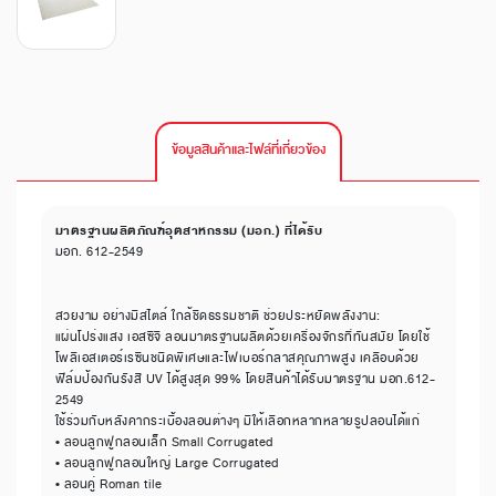
ข้อมูลสินค้าและไฟล์ที่เกี่ยวข้อง
มาตรฐานผลิตภัณฑ์อุตสาหกรรม (มอก.) ที่ได้รับ
มอก. 612-2549
สวยงาม อย่างมีสไตล์ ใกล้ชิดธรรมชาติ ช่วยประหยัดพลังงาน:
แผ่นโปร่งแสง เอสซีจี ลอนมาตรฐานผลิตด้วยเครื่องจักรที่ทันสมัย โดยใช้
โพลีเอสเตอร์เรซินชนิดพิเศษและไฟเบอร์กลาสคุณภาพสูง เคลือบด้วย
ฟิล์มป้องกันรังสี UV ได้สูงสุด 99% โดยสินค้าได้รับมาตรฐาน มอก.612-
2549
ใช้ร่วมกับหลังคากระเบื้องลอนต่างๆ มีให้เลือกหลากหลายรูปลอนได้แก่
• ลอนลูกฟูกลอนเล็ก Small Corrugated
• ลอนลูกฟูกลอนใหญ่ Large Corrugated
• ลอนคู่ Roman tile