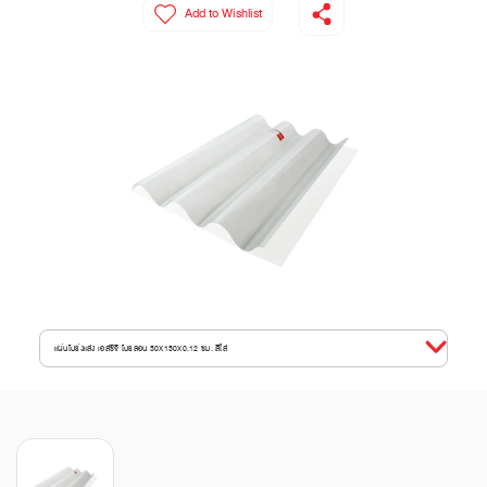
Add to Wishlist
แผ่นโปร่งแสง เอสซีจี โปรลอน 50X150X0.12 ซม. สีใส