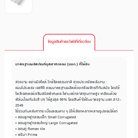
ข้อมูลสินค้าและไฟล์ที่เกี่ยวข้อง
มาตรฐานผลิตภัณฑ์อุตสาหกรรม (มอก.) ที่ได้รับ
สวยงาม อย่างมีสไตล์ ใกล้ชิดธรรมชาติ ช่วยประหยัดพลังงาน :
แผ่นโปร่งแสง เอสซีจี ลอนมาตรฐานผลิตด้วยเครื่องจักรที่ทันสมัย โดยใช้
โพลีเอสเตอร์เรซินสนิดพิเศษและไฟเบอร์กลาสคุณภาพสูง เคลือบด้วย
ฟิล์มป้องกันรังสี UV ได้สูงสุด 99% โดยสินค้าได้รับมาตรฐาน มอก.612-
2549
ใช้ร่วมกับหลังคากระเบื้องลอนต่าง ๆ มีให้เลือกหลากหลายรูปลอนได้แก่
• ลอนลูกฟูกลอนเล็ก Small Corrugated
• ลอนลูกฟูกลอนใหญ่ Large Corrugated
• ลอนคู่ Roman tile
• พรีม่า Prima