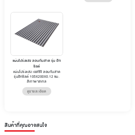
แผ่นโปร่งแสง ลอนกันสาด รุ่น ฮีท
ชิลด์
แผ่นโปร่งแสง เอสซีจี ลอนกันสาด
รุ่นฮีทชิลด์ 105X200X0.12 ซม.
สีเทาพาสเทล
ดูรายละเอียด
สินค้าที่คุณอาจสนใจ