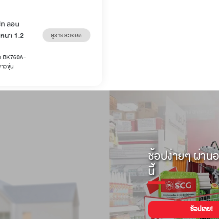
ชีท ลอน
 หนา 1.2
ดูรายละเอียด
อน BK760A-
าวขุ่น
ช้อปง่ายๆ ผ่านอ
นี้
ช้อปเลย!