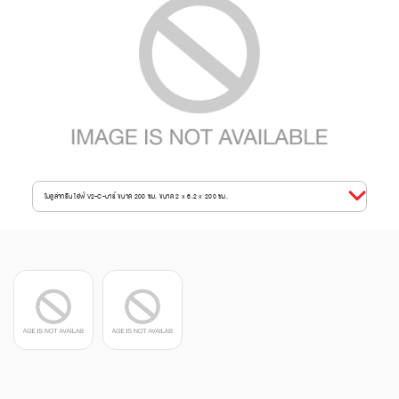
โมดูล่ากรีน ไฮฟ์ V2-C-บาร์ ขนาด 200 ซม. ขนาด 2 x 6.2 x 200 ซม.