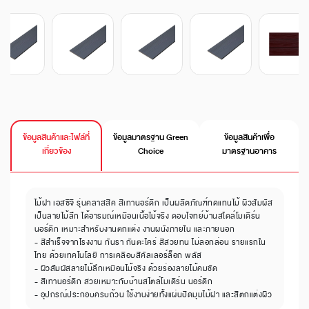
ข้อมูลสินค้าและไฟล์ที่
ข้อมูลมาตรฐาน Green
ข้อมูลสินค้าเพื่อ
เกี่ยวข้อง
Choice
มาตรฐานอาคาร
ไม้ฝา เอสซีจี รุ่นคลาสสิค สีเทานอร์ดิก เป็นผลิตภัณฑ์ทดแทนไม้ ผิวสัมผัส
เป็นลายไม้ลึก ได้อารมณ์เหมือนเนื้อไม้จริง ตอบโจทย์บ้านสไตล์โมเดิร์น
นอร์ดิก เหมาะสำหรับงานตกแต่ง งานผนังภายใน และภายนอก
- สีสำเร็จจากโรงงาน กันรา กันตะไคร่ สีสวยทน ไม่ลอกล่อน รายแรกใน
ไทย ด้วยเทคโนโลยี การเคลือบสีคัลเลอร์ล็อก พลัส
- ผิวสัมผัสลายไม้ลึกเหมือนไม้จริง ด้วยร่องลายไม้คมชัด
- สีเทานอร์ดิก สวยเหมาะกับบ้านสไตล์โมเดิร์น นอร์ดิก
- อุปกรณ์ประกอบครบถ้วน ใช้งานง่ายทั้งแผ่นปิดมุมไม้ฝา และสีตกแต่งผิว