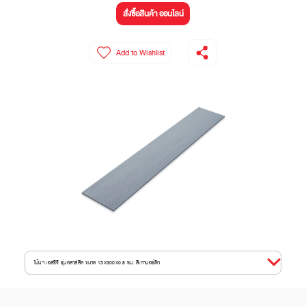
สั่งซื้อสินค้า ออนไลน์
Add to Wishlist
ไม้ฝา เอสซีจี รุ่นคลาสสิค ขนาด 15X300X0.8 ซม. สีเทานอร์ดิก