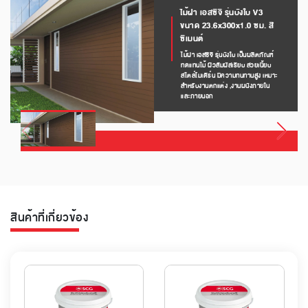
ไม้ฝา เอสซีจี รุ่นบังใบ V3
ขนาด 23.6x300x1.0 ซม. สี
ซีเมนต์
ไม้ฝา เอสซีจี รุ่นบังใบ เป็นผลิตภัณฑ์
ทดแทนไม้ ผิวสัมผัสเรียบ สวยเนี้ยบ
สไตล์โมเดิร์น มีความทนทานสูง เหมาะ
สำหรับงานตกแต่ง ,งานผนังภายใน
และภายนอก
สินค้าที่เกี่ยวข้อง